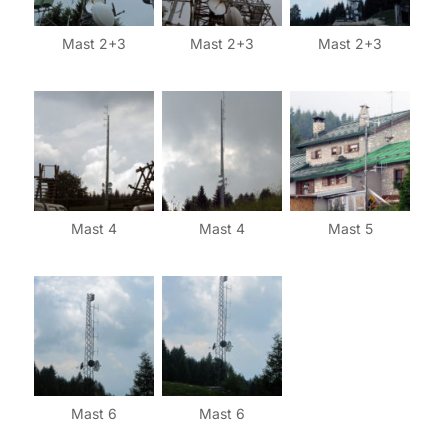
Mast 2+3
Mast 2+3
Mast 2+3
Mast 4
Mast 4
Mast 5
Mast 6
Mast 6