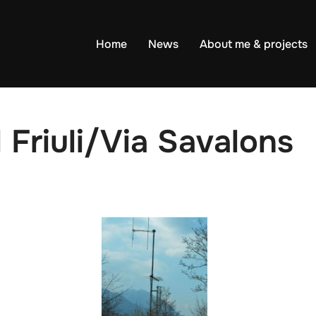
Home
News
About me & projects
Friuli/Via Savalons