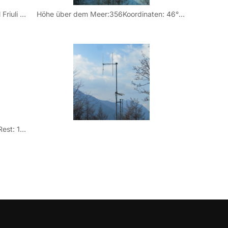
Hoch über der Ortschaft Gemona del Friuli steht dieser Sender. Er wird von Radio Studio Nord auf 95,10 genutzt. Versorgt wird im Wesentlichen die Stadt und das Umland.
Höhe über dem Meer:356Koordinaten: 46° 17′ 12.08″ Nord / 13° 8′ 34.56″ Ost
Datum der Bilder: 1 -2 : 16.03.2013, Rest: 13. Juni 2011