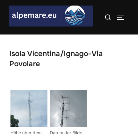
Skip
to
Search
TOGGLE
content
for:
Isola Vicentina/Ignago-Via
Povolare
Höhe über dem Meer: 240Koordinaten: 11° 27′ 17″ Ost / 45° 35′ 56 Nord
Datum der Bilder: 12.05.2013