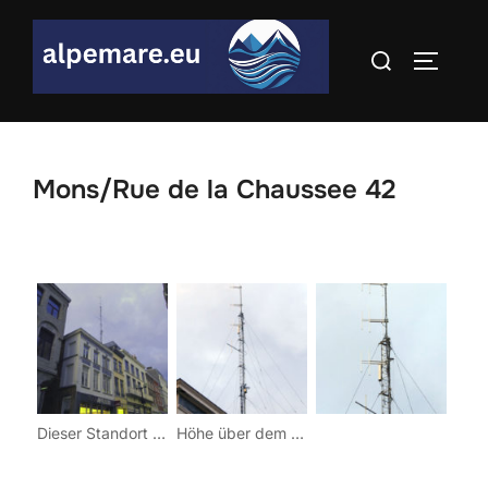
Skip
to
Search
TOGGLE
content
for:
Mons/Rue de la Chaussee 42
Dieser Standort versogt Mons.
Höhe über dem Meer: 48Koordinaten: 03° 57′ 04″ Ost / 50° 27′ 11″ Nord