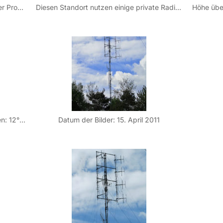
Am Alpenrand, ca. 40 km nördlich der Provinzhauptstadt Udine, befindet sich der Monte di Ragogna. Er ist etwa 430 Meter hoch und liegt zwischen den Alpen, durch die er durch den Fluss Tagliamento getrennt ist, und der Norditalienischen Tiefebene.
Diesen Standort nutzen einige private Radiostationen zur Versorgung weiter Teile der Provinz Udine.
Höhe über dem Meer: 435Koordinaten: 12° 59′ 57″ Ost / 46°11′ 54″ Nord
Datum der Bilder: 15. April 2011