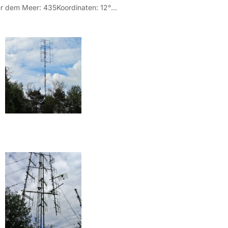
Höhe über dem Meer: 435Koordinaten: 12° 59′ 57″ Ost / 46°11′ 54″ Nord