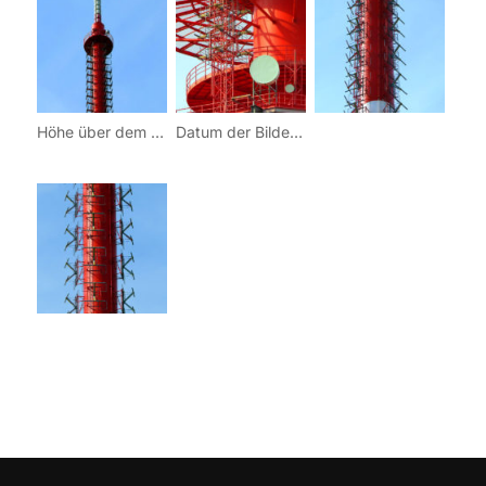
Höhe über dem Meer: 287Koordinaten: 18° 12′ 45″ Ost / 49° 51′ 41″ Nord
Datum der Bilder: 13.09.2015