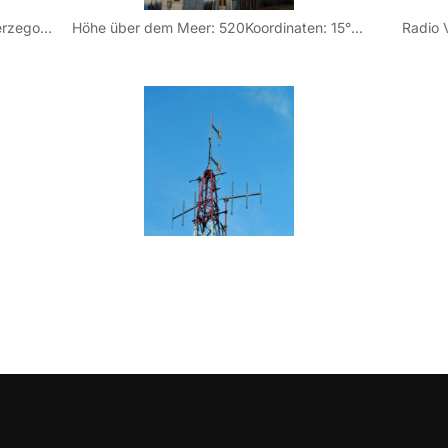
Ganz im Nordwesten von Bosnien/Herzegowina, im Unsko-Sanski Kanton befindet sich auf etwa 520 km am Kudića brdo dieser Sendestandort. Gesendet wird von hier der “Radio Velkaton”, der wegen der exponierten Lage dieses Standortes neben dem eigentlichen Versorgungsgebiet in Bosnien auch weite Teile Kroatiens und Sloweniens noch erreicht und stellenweise auch in Österreich empfangbar ist.Von diesem Standort gibt es eine fantastische Aussicht: Es besteht Sichtverbindung zu den Karawanken an der slowenisch-österreichischen Grenze (215 km Luftlinie) sowie den Julischen Alpen mit dem Triglav, Sloweniens höchstem Berg im Grenzgebiet zu Österreich. Desweiteren gibt es Sicht auf die umliegenden Berge wie Lička Plješivica, Gorski Kotar (Mirkovica), Trdinov Vrh, Zagreb/Sljeme, Petrova Gora, Velika Gomila …
Höhe über dem Meer: 520Koordinaten: 15° 52′ 04″ Ost / 45° 03′ 29″ Nord
Radio 