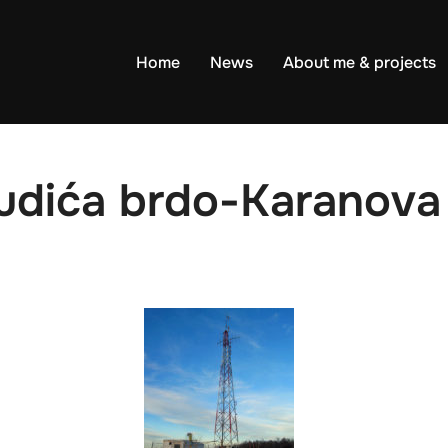
Home
News
About me & projects
udića brdo-Karanova 