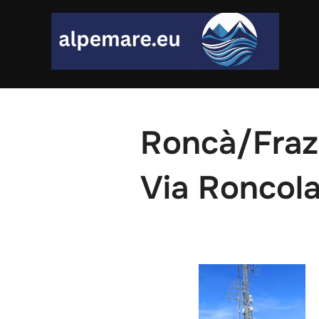
Skip
to
content
Roncà/Fraz
Via Roncola