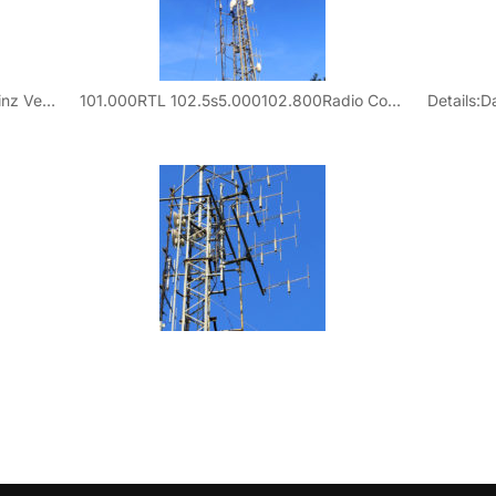
Hier wird die Provinz Vicenza + Provinz Verona versorgt.
101.000RTL 102.5s5.000102.800Radio Companys