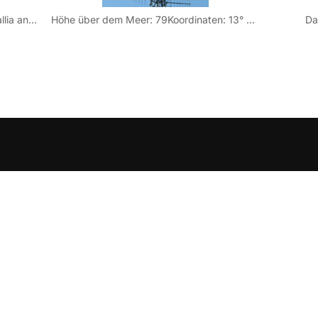
Über dem bekannten Badeort Senigallia an der italienischen Adriaküste in der Region Marche steht dieser Sender, der einen Teil der “Riviera” mit UKW-Radioprogrammen versorgt.
Höhe über dem Meer: 79Koordinaten: 13° 09′ 45″ Ost / 43° 44′ 10″ Nord
Da