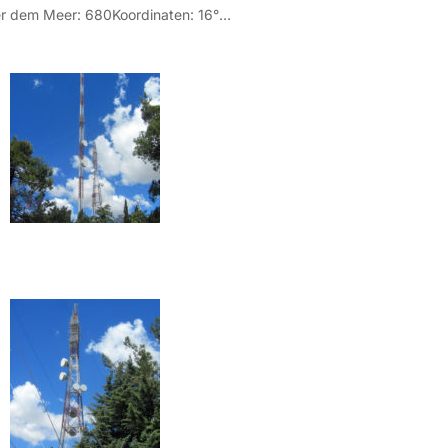
Höhe über dem Meer: 680Koordinaten: 16° 13′ 19″ Ost / 41° 01′ 09 Nord