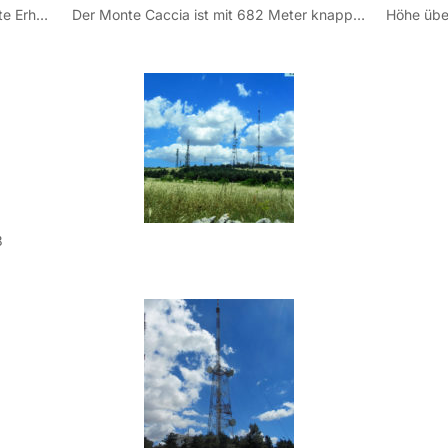
Der Monte Caccia ist die zweithöchste Erhebung der Murgia, einer karstigen etwa 500-600 Höhenmeter hohen Hügelkette, die sich etwa 20 Kilometer entfernt vom Meer von Norden nach Süden zieht. Die Murgia ist durch einen Nationalpark geschützt. Ganz in der Nähe des Monte Caccia befindet sich das berühmte Castel del Monte.
Der Monte Caccia ist mit 682 Meter knapp die zweithöchste Erhebung der Murgia. Am Gipfel befindet sich eine wichtige Sendeanlage der RAI (Centro Trasmittente di Monte Caccia), die weite Teile Apuliens und der angrenzenden Region Basilicata versorgt.
3