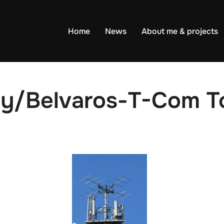
Home
News
About me & projects
y/Belvaros-T-Com T