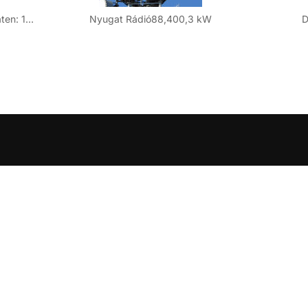
Höhe über dem Meer: 215 mKoordinaten: 16° 37′ 07″ Ost / 47° 13′ 46″ Nord
Nyugat Rádió88,400,3 kW
D