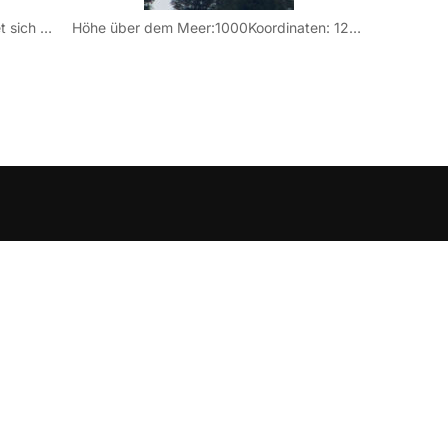
Westlich der Stadt Tolmezzo befindet sich dieser Standort am Monte Diverdalce. Gesendet werden die Mediaset-DVB-T Programme sowie auf UKW Radio Maria.
Höhe über dem Meer:1000Koordinaten: 12° 58′ 53” Ost / 46° 26′ 00” Nord Radio Maria 102,30Datum der Bilder: 13. Juni 2011