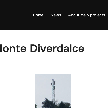
Home
News
About me & projects
onte Diverdalce