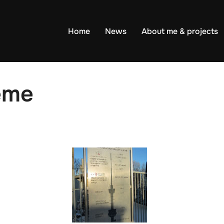
Home
News
About me & projects
eme