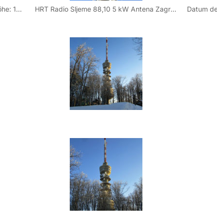
Höhe über dem Meer: 1035 mMasthöhe: 169 mKoordinaten: 15° 56′ 53″ Ost / 45° 53′ 58″ Nord
HRT Radio Sljeme 88,10 5 kW Antena Zagreb 89,70 4,9 kW HRT HR 1 92,10 120 kW HRT HR 2 98,50 120 KW RADIO 101 101.00 120 kW HKR – Hrvatski Katoliki Radio 103,50 120 kW