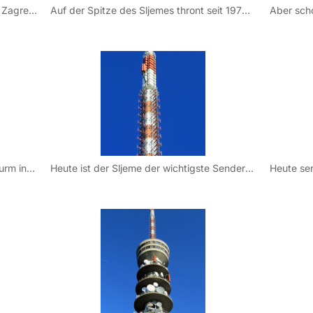
Nördlich der kroatischen Hauptstadt Zagreb befindet sich ein Gebirge, das Medvenica (kroatisch Bär) , das mit dem Sljeme seinen höchsten Punkt erreicht. Oft meint man mit dem ganzen Gebirge auch den Sljeme, eine weitere Bezeichnung ist “Zagrebacka gora” (Zagreber Bergland).
Auf der Spitze des Sljemes thront seit 1973 ein mächtiger Senderturm ( kroatisch: tv toranj ) des kroatischen HRT (bzw. früher des Jugoslawischen Fernsehens).
Am 16. September 1991 wurde der Turm infolge des Kroatien-Krieges beschädigt, sodass kurzzeitig nicht gesendet wurde. In den nachfolgenden Jahren wurden diese Schäden repariert.
Heute ist der Sljeme der wichtigste Sender Kroatiens. Mit der Turmhöhe von 169 m vom etwa 1000 Meter hohen Sljeme, versorgt er sehr weite Gebiete.