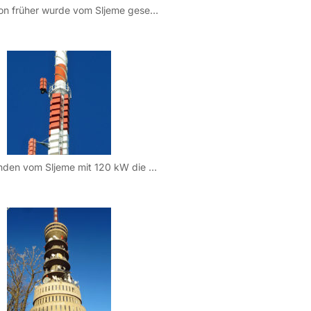
Aber schon früher wurde vom Sljeme gesendet: Bereits am 15. Mai 1956 wurde vom Sljeme, damals noch am Dach des Tomislav Dom Hotel, das erste Fernsehprogramm ausgesendet. Man strahlte zu diesem Zeitpunkt jedoch das Programm “RAI 1” aus, da Jugoslawien zu dieser Zeit noch kein eigenes Programm anbot. 1957 begann am Sljeme auch das Zeitalter des UKW Funkes, denn hier wurde erstmals ein UKW Programm vom Sljeme gesendet.
Heute senden vom Sljeme mit 120 kW die Programme des öffentlich-rechtlichen HRT (HRT HR 1, HRT HR 2) und bis vor einigen Jahren auch HRT HR 3. Diese Frequenz wanderte dann jedoch an das private Radio 101, das seitdem auf der Frequenz 101.0 ebenfalls mit 120 kW sendet. Außerdem wird das HKR – Hrvatski Katoliki Radio ebenfalls mit 120 kW verbreitet.