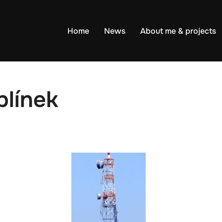
Home
News
About me & projects
línek