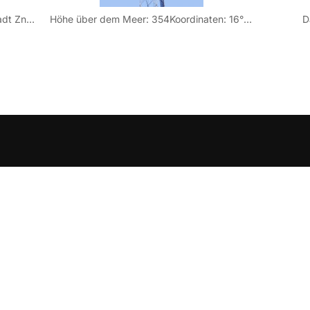
Oberhalb der süddtschechischen Stadt Znojmo befindet sich nahe der Ortschaft Kuchařovice dieser Standort..Der Standort versorgt primär Znojmo sowie das Umland.
Höhe über dem Meer: 354Koordinaten: 16° 06′ 00″ Ost / 48° 53′ 12″ Nord
D