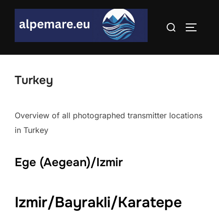
Skip
to
Search
TOGGLE
content
for:
Turkey
Overview of all photographed transmitter locations
in Turkey
Ege (Aegean)/Izmir
Izmir/Bayrakli/Karatepe