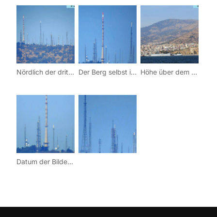
Nördlich der drittgrößten türkischen Stadt befindet sich auf einer Erhebung dieser wichtige Rundfunkstandort, der die Stadt und das Umland versorgt. Die öffentlich-rechtlichen Programme von TRT werden hier auf UKW mit 100 kW gesendet, zusätzlich gibt es unzählige private Radioprogramme, die gesendet werden. Insgesamt sind es mehr als 100 private Radioprogramme, die von diesem Standort gesendet werden.
Der Berg selbst ist nicht befahrbar, weswegen nur Fotos aus der Ferne zur Verfügung stehen.
Höhe über dem Meer: 475Koordinaten: 27° 11′ 13″ Ost / 38° 32′ 03″ Nord
Datum der Bilder: 10. September 2013