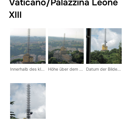
Vaticano/Palazzina Leone
XIII
Innerhalb des kleinsten Staates der Welt, der Vatikanstadt, befindet sich dieser Sender. Hier werden die Programme der Katholischen Kirche gesendet (Radio Vaticana).
Höhe über dem Meer:76Koordinaten: 12° 27′ 00′ Ost / 41° 54′ 14” Nord
Datum der Bilder: 28. August 2010