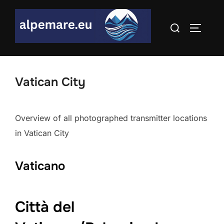
Skip
to
Search
TOGGLE
content
for:
Vatican City
Overview of all photographed transmitter locations
in Vatican City
Vaticano
Città del