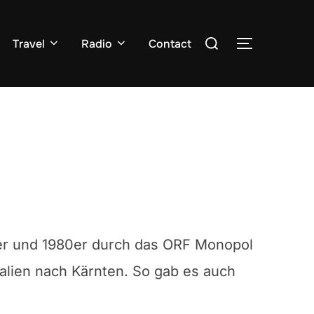
Search
Travel
Radio
Contact
TOGGLE S
for:
0er und 1980er durch das ORF Monopol
alien nach Kärnten. So gab es auch