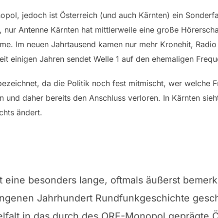
opol, jedoch ist Österreich (und auch Kärnten) ein Sonderfa
 nur Antenne Kärnten hat mittlerweile eine große Hörerschaf
amme. Im neuen Jahrtausend kamen nur mehr Kronehit, Radi
Seit einigen Jahren sendet Welle 1 auf den ehemaligen Fre
bezeichnet, da die Politik noch fest mitmischt, wer welche 
 und daher bereits den Anschluss verloren. In Kärnten sieh
chts ändert.
st eine besonders lange, oftmals äußerst bemer
gangenen Jahrhundert Rundfunkgeschichte gesch
ielfalt in das durch des ORF-Monopol geprägte Ö