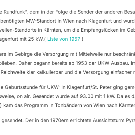
e Rundfunk”, dem in der Folge die Sender der anderen Bes
benötigten MW-Standort in Wien nach Klagenfurt und wurde
lwellen-Standorte in Kärnten, um die Empfangslücken im Geb
genfurt mit 25 kW.(
Liste von 1957
)
s im Gebirge die Versorgung mit Mittelwelle nur beschrän
 blieben. Daher begann bereits ab 1953 der UKW-Ausbau. 
 Reichweite klar kalkulierbar und die Versorgung einfacher 
e Geburtsstunde für UKW: In Klagenfurt/St. Peter ging ge
weise, on air. Gesendet wurde auf 93.00 mit 1 kW. Da es 
g) kam das Programm in Tonbändern von Wien nach Kärnte
 gesendet: Der in den 1970ern errichtete Aussichtsturm Pyr