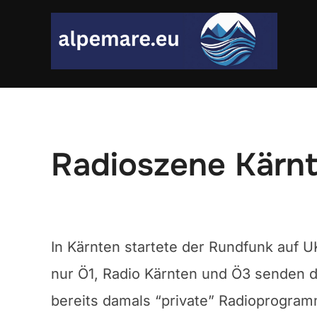
Skip
to
content
Radioszene Kärn
In Kärnten startete der Rundfunk auf 
nur Ö1, Radio Kärnten und Ö3 senden d
bereits damals “private” Radioprogra