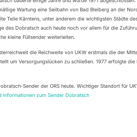
tsch dauerte einige Jahre und wurde 1971 abgeschlossen.
mäßige Wartung eine Seilbahn von Bad Bleiberg an der Nords
ite Teile Kärntens, unter anderem die wichtigsten Städte d
e des Dobratsch auch heute noch vor allem für die Zuführ
he kleine Füllsender weiterleiten.
terreichweit die Reichweite von UKW erstmals die der Mitte
stellt um Versorgungslücken zu schließen. 1977 erfolgte die
 Dobratsch-Sender der ORS heute. Wichtiger Standort für UK
d Informationen zum Sender Dobratsch