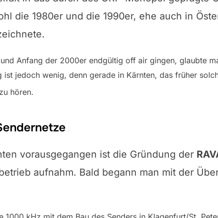
l die 1980er und die 1990er, ehe auch in Öste
zeichnete.
 und Anfang der 2000er endgültig off air gingen, glaubte m
ng ist jedoch wenig, denn gerade in Kärnten, das früher s
zu hören.
Sendernetze
rnten vorausgegangen ist die Gründung der
RAV
betrieb aufnahm. Bald begann man mit der Übe
lle 1000 kHz mit dem Bau des Senders in Klagenfurt/St. Pet