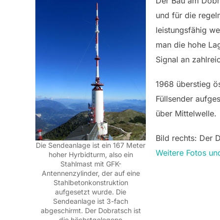
Der Bau am Dobra
und für die regel
leistungsfähig we
man die hohe Lag
Signal an zahlreic
1968 überstieg ös
Füllsender aufge
über Mittelwelle.
Bild rechts: Der
Die Sendeanlage ist ein 167 Meter
Weitere Fotos un
hoher Hyrbidturm, also ein
Stahlmast mit GFK-
Antennenzylinder, der auf eine
Stahlbetonkonstruktion
aufgesetzt wurde. Die
Sendeanlage ist 3-fach
abgeschirmt. Der Dobratsch ist
die höchstgelegene