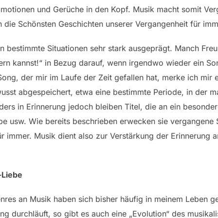
Emotionen und Gerüche in den Kopf. Musik macht somit Verg
n die Schönsten Geschichten unserer Vergangenheit für imm
an bestimmte Situationen sehr stark ausgeprägt. Manch Freu
ern kannst!“ in Bezug darauf, wenn irgendwo wieder ein Son
Song, der mir im Laufe der Zeit gefallen hat, merke ich mir
sst abgespeichert, etwa eine bestimmte Periode, in der man
rs in Erinnerung jedoch bleiben Titel, die an ein besonder
aube usw. Wie bereits beschrieben erwecken sie vergangene
ür immer. Musik dient also zur Verstärkung der Erinnerung
-Liebe
res an Musik haben sich bisher häufig in meinem Leben g
ng durchläuft, so gibt es auch eine „Evolution“ des musika