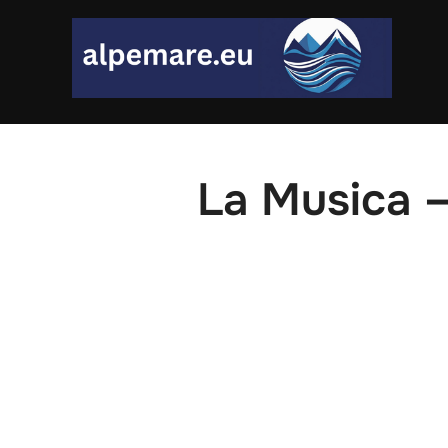
Skip
to
content
La Musica – 