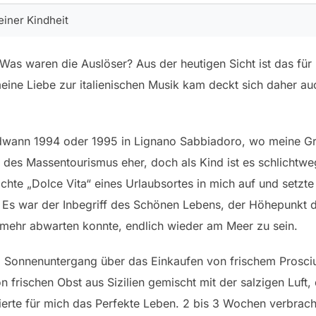
einer Kindheit
as waren die Auslöser? Aus der heutigen Sicht ist das für
ine Liebe zur italienischen Musik kam deckt sich daher au
ndwann 1994 oder 1995 in Lignano Sabbiadoro, wo meine G
t des Massentourismus eher, doch als Kind ist es schlichtw
hte „Dolce Vita“ eines Urlaubsortes in mich auf und setzte 
. Es war der Inbegriff des Schönen Lebens, der Höhepunkt d
 mehr abwarten konnte, endlich wieder am Meer zu sein.
Sonnenuntergang über das Einkaufen von frischem Prosciut
 frischen Obst aus Sizilien gemischt mit der salzigen Luft,
ierte für mich das Perfekte Leben. 2 bis 3 Wochen verbracht