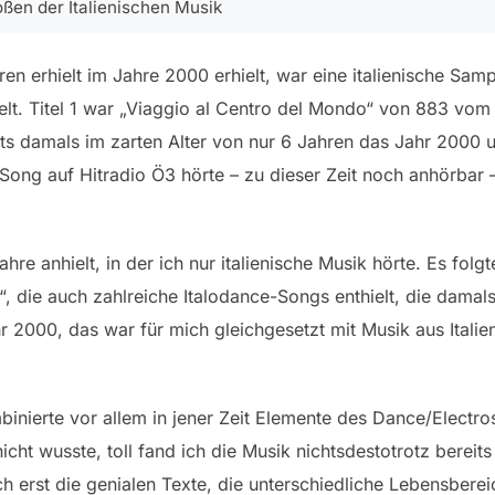
oßen der Italienischen Musik
ren erhielt im Jahre 2000 erhielt, war eine italienische Samp
elt. Titel 1 war „Viaggio al Centro del Mondo“ von 883 vom
eits damals im zarten Alter von nur 6 Jahren das Jahr 2000
ong auf Hitradio Ö3 hörte – zu dieser Zeit noch anhörbar 
Jahre anhielt, in der ich nur italienische Musik hörte. Es fo
 die auch zahlreiche Italodance-Songs enthielt, die damal
 2000, das war für mich gleichgesetzt mit Musik aus Italien
nierte vor allem in jener Zeit Elemente des Dance/Electros
icht wusste, toll fand ich die Musik nichtsdestotrotz bereit
ich erst die genialen Texte, die unterschiedliche Lebensber